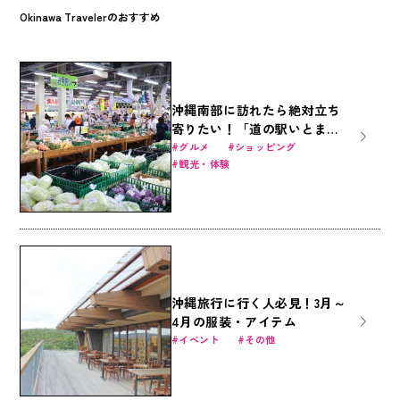
Okinawa Travelerのおすすめ
沖縄南部に訪れたら絶対立ち
寄りたい！「道の駅いとま
ん」が人気の理由とは？
グルメ
ショッピング
観光・体験
沖縄旅行に行く人必見！3月～
4月の服装・アイテム
イベント
その他