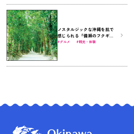
ノスタルジックな沖縄を肌で
感じられる『備瀬のフクギ並
木の楽しみ方』
グルメ
観光・体験