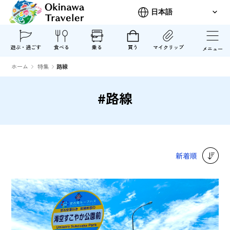
遊ぶ・過ごす
食べる
乗る
買う
マイクリップ
メニュー
ホーム
特集
路線
#路線
新着順