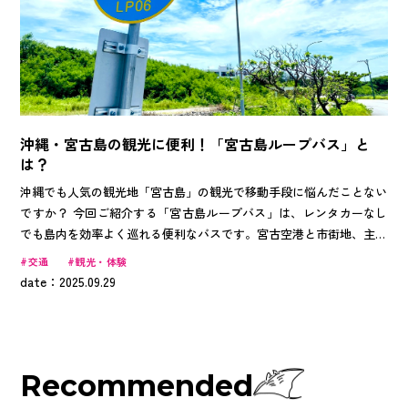
沖縄・宮古島の観光に便利！「宮古島ループバス」と
は？
沖縄でも人気の観光地「宮古島」の観光で移動手段に悩んだことない
ですか？ 今回ご紹介する「宮古島ループバス」は、レンタカーなし
でも島内を効率よく巡れる便利なバスです。宮古空港と市街地、主要
な観光スポットを結ぶ2つのルートで運行しており、1日乗り放題のフ
交通
観光・体験
リーパスを利用すれば、時間を気にせず観光を楽しめます。 「せっ
date：2025.09.29
かくの旅行で、運転したくない・・・」「運転が苦手」「そもそも免
許を持ってません！」そんな方におススメの、環境と財布にも優しい
「宮古島ループバス」で、宮古島旅行を楽しんじゃいましょう！
Recommended