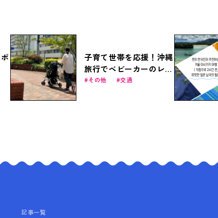
スポ
子育て世帯を応援！沖縄
旅行でベビーカーのレン
タルは「ベビカル」で。
その他
交通
記事一覧