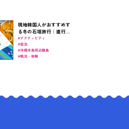
現地韓国人がおすすめす
る冬の石垣旅行｜直行便
で2時間半、暖かい日本
アクティビティ
宿泊
南国のヒーリング
沖縄本島周辺離島
観光・体験