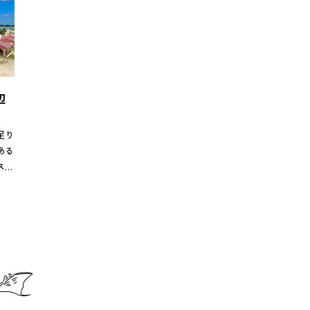
辺
足り
ある
スト
こで
ポッ