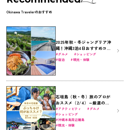
んか？
Okinawa Travelerのおすすめ
2025年秋・冬ジャングリア沖
縄！沖縄3泊4日おすすめコー
ス｜沖縄美ら海水族館・ジャ
グルメ
ショッピング
宿泊
観光・体験
ングリア沖縄・国際通りを遊
びつくす旅
石垣島（秋・冬）旅のプロが
おススメ（2/4）～厳選の観
光体験・施設編～
アクティビティ
グルメ
ショッピング
沖縄本島周辺離島
観光・体験