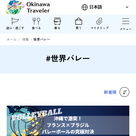
遊ぶ・過ごす
食べる
乗る
買う
マイクリップ
メニュー
ホーム
特集
世界バレー
#世界バレー
新着順