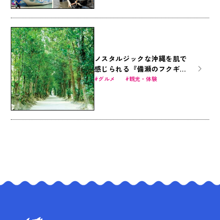
ノスタルジックな沖縄を肌で
感じられる『備瀬のフクギ並
木の楽しみ方』
グルメ
観光・体験