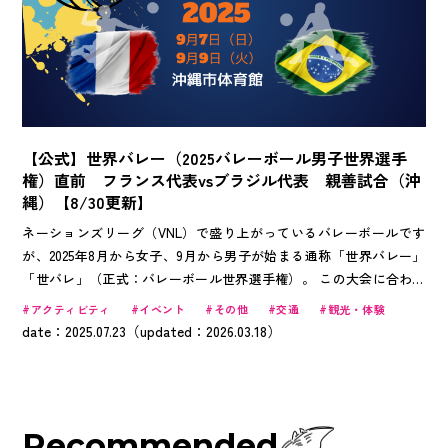
【公式】世界バレー（2025バレーボール男子世界選手
権）直前 フランス代表vsブラジル代表 親善試合（沖
縄）【8/30更新】
ネーションズリーグ（VNL）で盛り上がっているバレーボールです
が、2025年8月から女子、9月から男子が始まる通称「世界バレー」
「世バレ」（正式：バレーボール世界選手権）。 この大会に合わせ
て、沖縄にフランスとブラジルの男子代表チームが合宿と親善試合を
アクティビティ
イベント
その他
交通
観光・体験
行う予定です。世界トップレベルのバレーボールを、沖縄で生で見れ
date：2025.07.23（updated：2026.03.18）
る機会はこのイベント限定！ このイベントの【公式サイト】となっ
たOkinawa Travelerでは、「親善試合の概要」や「チケット購入方
法」「チーム紹介等」イベントにまつわる情報をアップデート配信し
ていきます！ 日本代表との試合も期待される、フランス、ブラジル
Recommended
代表の試合をいち早くチェックして、世界バレーを120%楽しみませ