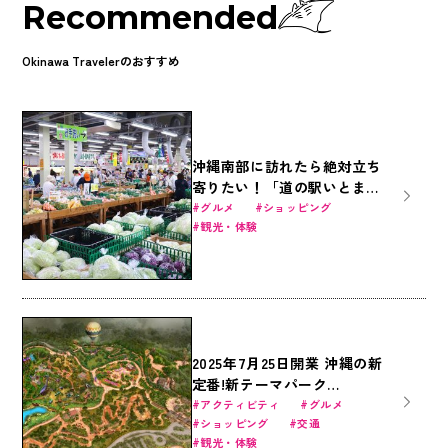
Recommended
Okinawa Travelerのおすすめ
沖縄南部に訪れたら絶対立ち
寄りたい！「道の駅いとま
ん」が人気の理由とは？
グルメ
ショッピング
観光・体験
2025年7月25日開業 沖縄の新
定番!新テーマパーク
JUNGLIA（ジャングリア）の
アクティビティ
グルメ
ショッピング
交通
最新情報
観光・体験