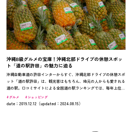
沖縄B級グルメの宝庫！沖縄北部ドライブの休憩スポッ
ト「道の駅許田」の魅力に迫る
沖縄自動車道の許田インターからすぐ、沖縄北部ドライブの休憩スポ
ット「道の駅許田」は、観光客はもちろん、地元の人からも愛される
道の駅。口コミサイトによる全国道の駅ランキングでは、毎年上位に
ランクインするほどの人気を誇ります。その人気のワケは、ご当地な
グルメ
ショッピング
らではのさまざまなお土産や食べ物が豊富に揃うこと。旬のフルーツ
date：2019.12.12（updated：2024.08.15）
を始め、ここでしか買えないお菓子やテイクアウトＯＫの食べ物が満
載です。目移り必至の沖縄のB級グルメをたっぷり紹介し、道の駅許
田の魅力に迫ります。