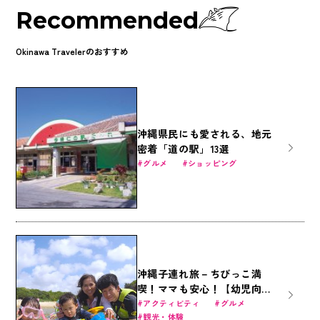
Recommended
Okinawa Travelerのおすすめ
沖縄県民にも愛される、地元
密着「道の駅」13選
グルメ
ショッピング
沖縄子連れ旅－ちびっこ満
喫！ママも安心！【幼児向け
2才～】
アクティビティ
グルメ
観光・体験