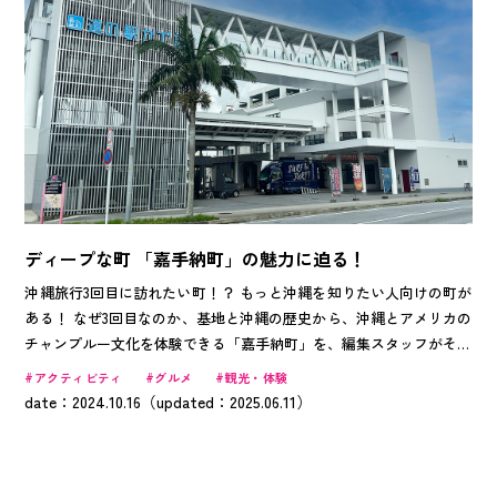
ディープな町 「嘉手納町」の魅力に迫る！
沖縄旅行3回目に訪れたい町！？ もっと沖縄を知りたい人向けの町が
ある！ なぜ3回目なのか、基地と沖縄の歴史から、沖縄とアメリカの
チャンプルー文化を体験できる「嘉手納町」を、編集スタッフがその
ディープさと魅力をお伝えします！
アクティビティ
グルメ
観光・体験
date：2024.10.16（updated：2025.06.11）