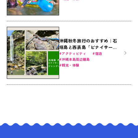
沖縄秋冬旅行のおすすめ｜石
垣島と西表島「ピナイサーラ
の滝」で大自然のジャングル
アクティビティ
宿泊
沖縄本島周辺離島
体験を！定番アクティビティ
観光・体験
とホテルで遊びつくそう！
（石垣島・竹富島）