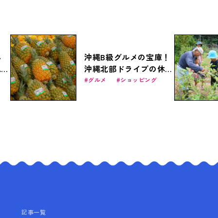
必
沖縄B級グルメの宝庫！
恩納
沖縄北部ドライブの休憩
1選
スポット「道の駅許田」
グルメ
ショッピング
の魅力に迫る
記事一覧