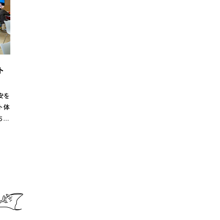
ト
安を
ト体
ちろ
セン
談、
つサ
縄の