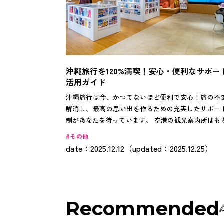
沖縄旅行を120%満喫！安心・便利なサポー
活用ガイド
沖縄旅行は今、かつてないほど便利で安心！旅の不
解消し、最高の思い出を作るための充実したサポー
制があなたを待っています。 空港の観光案内所はも
ん、沖縄都市モノレール旭橋駅隣の「沖縄観光情報
その他
ター」では、豊富な観光情報、きめ細やかな旅行相
date：2025.12.12（updated：2025.12.25）
さらにお得な周遊券や割引チケットまで、旅に役立
ービスが勢ぞろい。心強いサポートで、あなたの沖
旅をより快適で忘れられないものにします。
Recommended