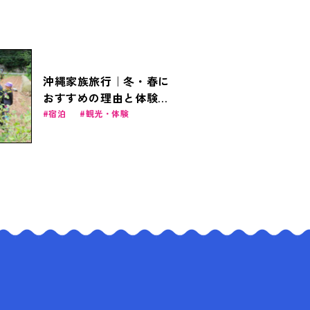
沖縄家族旅行｜冬・春に
おすすめの理由と体験プ
ラン＆お得なファミリー
宿泊
観光・体験
商品