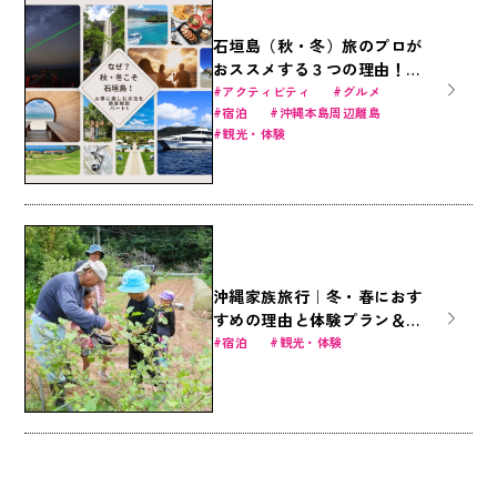
石垣島（秋・冬）旅のプロが
おススメする３つの理由！
（1/4）～厳選の観光施設
アクティビティ
グルメ
宿泊
沖縄本島周辺離島
編・体験アクティビティ編・
観光・体験
食事、お土産編を紹介～
沖縄家族旅行｜冬・春におす
すめの理由と体験プラン＆お
得なファミリー商品
宿泊
観光・体験