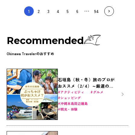
1
2
3
4
5
6
94
Recommended
Okinawa Travelerのおすすめ
石垣島（秋・冬）旅のプロが
おススメ（2/4）～厳選の観
光体験・施設編～
アクティビティ
グルメ
ショッピング
沖縄本島周辺離島
観光・体験