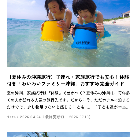
【夏休みの沖縄旅行】子連れ・家族旅行でも安心！体験
付き「わいわいファミリー沖縄」おすすめ完全ガイド
夏の沖縄、家族旅行は『体験』で差がつく? 夏休みの沖縄は、毎年多
くの人が訪れる人気の旅行先です。だからこそ、ただホテルに泊まる
だけでは、少し物足りないと感じることも…。 「子ども達が本当に
楽しめる？」「家族みんなの思い出に残る？」旅の満足度を大きく左
date：2026.04.24（最終更新日：2026.07.13）
右するのは、『何を体験するか』です。そこでこの特集でおすすめし
たいのが、家族旅行にぴったりの体験を厳選した【JTBの旅行商品
「わいわいファミリー沖縄」】。海、動物、自然、沖縄ならではの文