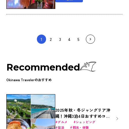
1
2
3
4
5
Recommended
Okinawa Travelerのおすすめ
2025年秋・冬ジャングリア沖
縄！沖縄3泊4日おすすめコー
ス｜沖縄美ら海水族館・ジャ
グルメ
ショッピング
宿泊
観光・体験
ングリア沖縄・国際通りを遊