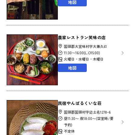
地図
農家レストラン笑味の店
国頭郡大宜味村字大兼久61
11:30〜16:00(L.O15:00)
火曜日・水曜日・木曜日
地図
民宿やんばるくいな荘
国頭郡国頭村字辺土名1278-6
昼11:30〜 夜18:00〜(空室時/要
予約)
不定休