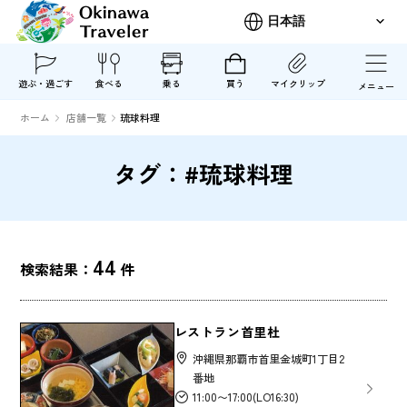
遊ぶ・過ごす
食べる
乗る
買う
マイクリップ
メニュー
ホーム
店舗一覧
琉球料理
タグ：#琉球料理
44
検索結果：
件
レストラン首里杜
沖縄県那覇市首里金城町1丁目2
番地
11:00〜17:00(LO16:30)