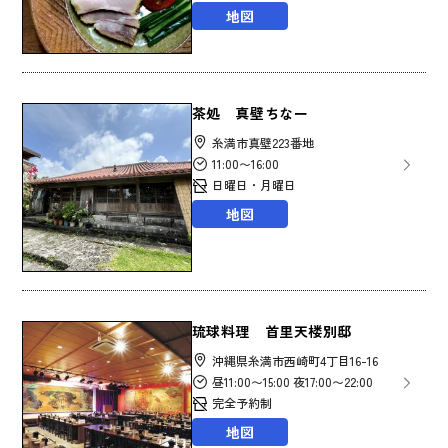
地図
茶処 真壁ちなー
糸満市真壁223番地
11:00〜16:00
日曜日・月曜日
地図
琉球料理 首里天楼別邸
沖縄県糸満市西崎町4丁目16-16
昼11:00〜15:00 夜17:00〜22:00
完全予約制
地図