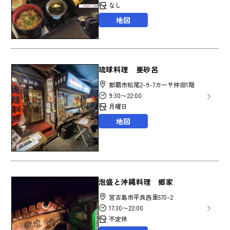
なし
地図
琉球料理 亜砂呂
那覇市松尾2-9-7カーサ仲田1階
9:30〜22:00
月曜日
地図
泡盛と沖縄料理 郷家
宮古島市平良西里570-2
17:30〜22:00
不定休