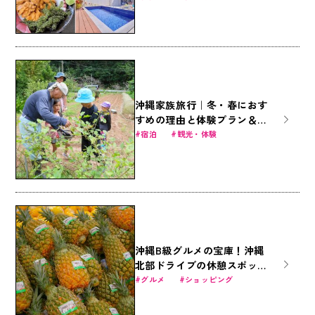
びつくす旅
沖縄家族旅行｜冬・春におす
すめの理由と体験プラン＆お
得なファミリー商品
宿泊
観光・体験
沖縄B級グルメの宝庫！沖縄
北部ドライブの休憩スポット
「道の駅許田」の魅力に迫る
グルメ
ショッピング