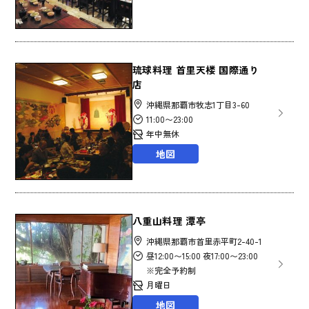
琉球料理 首里天楼 国際通り
店
沖縄県那覇市牧志1丁目3-60
11:00〜23:00
年中無休
地図
八重山料理 潭亭
沖縄県那覇市首里赤平町2-40-1
昼12:00〜15:00 夜17:00〜23:00
※完全予約制
月曜日
地図