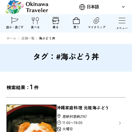
遊ぶ・過ごす
食べる
乗る
買う
マイクリップ
メニュー
ホーム
店舗一覧
海ぶどう丼
タグ：#海ぶどう丼
1
検索結果：
件
沖縄家庭料理 元祖海ぶどう
恩納村恩納2767
11:00〜18:00
火曜日