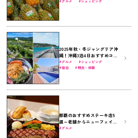
「道の駅許田」の魅力に迫る
グルメ
ショッピング
2025年秋・冬ジャングリア沖
縄！沖縄3泊4日おすすめコー
ス｜沖縄美ら海水族館・ジャ
グルメ
ショッピング
宿泊
観光・体験
ングリア沖縄・国際通りを遊
びつくす旅
那覇のおすすめステーキ店5
選～老舗からニューフェイス
まで～
グルメ