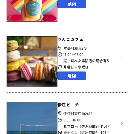
地図
りんごカフェ
本部町瀬底279
11:00〜16:00
売り切れ次第閉店の場合有り
月曜日～水曜日
地図
伊江ビーチ
伊江村東江前2439
9:00~18:00
見学自由（遊泳期間5～11月）
設定なし（遊泳期間5～10月）