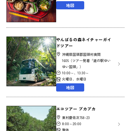
地図
やんばるの森ネイチャーガイ
ドツアー
沖縄県国頭郡国頭村奥間
1605（ツアー発着「道の駅ゆい
ゆい国頭」）
10:00～、13:30～
火曜日、水曜日
地図
エコツアー プカプカ
東村慶佐次758-23
8:00～20:00
無休