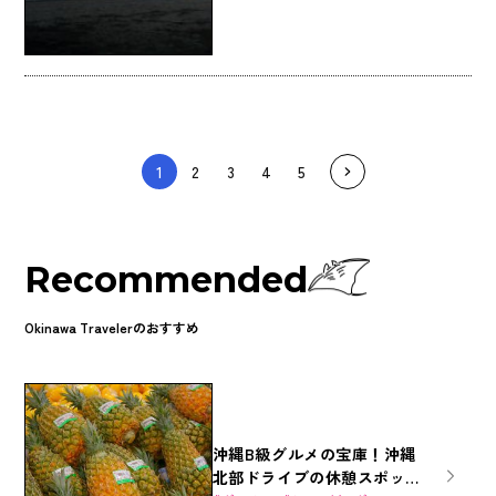
1
2
3
4
5
Recommended
Okinawa Travelerのおすすめ
沖縄B級グルメの宝庫！沖縄
北部ドライブの休憩スポット