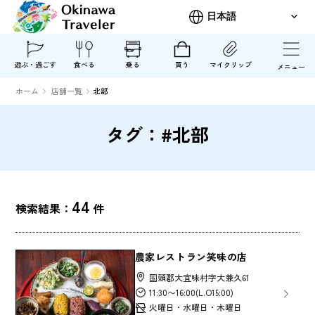
遊ぶ・過ごす
食べる
乗る
買う
マイクリップ
メニュー
ホーム
店舗一覧
北部
タグ：#北部
44
検索結果：
件
農家レストラン笑味の店
国頭郡大宜味村字大兼久61
11:30〜16:00(L.O15:00)
火曜日・水曜日・木曜日