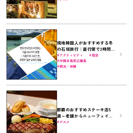
現地韓国人がおすすめする冬
の石垣旅行｜直行便で2時間
半、暖かい日本南国のヒーリ
アクティビティ
宿泊
沖縄本島周辺離島
ング
観光・体験
那覇のおすすめステーキ店5
選～老舗からニューフェイス
まで～
グルメ