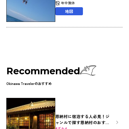
年中無休
地図
Recommended
Okinawa Travelerのおすすめ
恩納村に宿泊する人必見！ジ
ャンルで探す恩納村のおすす
め居酒屋11選
グルメ