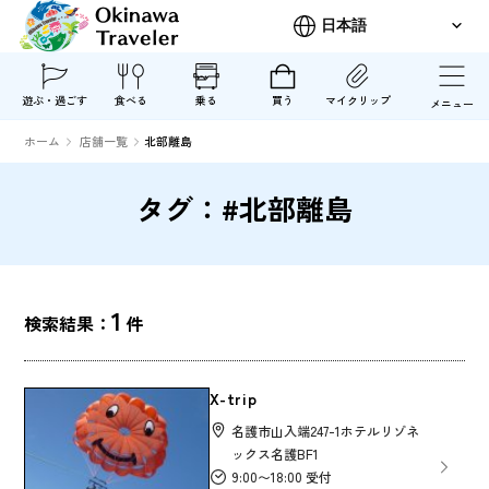
遊ぶ・過ごす
食べる
乗る
買う
マイクリップ
メニュー
ホーム
店舗一覧
北部離島
タグ：#北部離島
1
検索結果：
件
X-trip
名護市山入端247-1ホテルリゾネ
ックス名護BF1
9:00〜18:00 受付