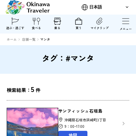
遊ぶ・過ごす
食べる
乗る
買う
マイクリップ
メニュー
ホーム
店舗一覧
マンタ
タグ：#マンタ
5
検索結果：
件
サンフィッシュ石垣島
沖縄県石垣市浜崎町3丁目
9：00ｰ17:00
地図