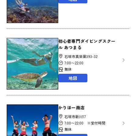
初心者専門ダイビングスクー
ル あつまる
石垣市真栄里393-32
7:00〜22:00
無休
地図
かりほー商店
石垣市新川17
7:00〜22:00 ※受付時間
無休