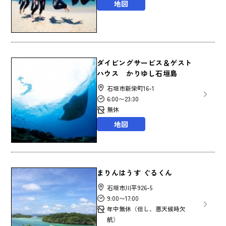
地図
ダイビングサービス＆ゲスト
ハウス かりゆし石垣島
石垣市新栄町16-1
6:00〜23:30
無休
地図
まりんはうす ぐるくん
石垣市川平926-5
9:00〜17:00
年中無休（但し、悪天候時欠
航）