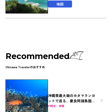
地図
Recommended
Okinawa Travelerのおすすめ
沖縄県最大級のカタマランヨ
ットで巡る、慶良間諸島国立
公園の美しき海底世界への旅
観光・体験