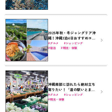
2025年秋・冬ジャングリア沖
縄！沖縄3泊4日おすすめコー
ス｜沖縄美ら海水族館・ジャ
グルメ
ショッピング
宿泊
観光・体験
ングリア沖縄・国際通りを遊
びつくす旅
沖縄南部に訪れたら絶対立ち
寄りたい！「道の駅いとま
ん」が人気の理由とは？
グルメ
ショッピング
観光・体験