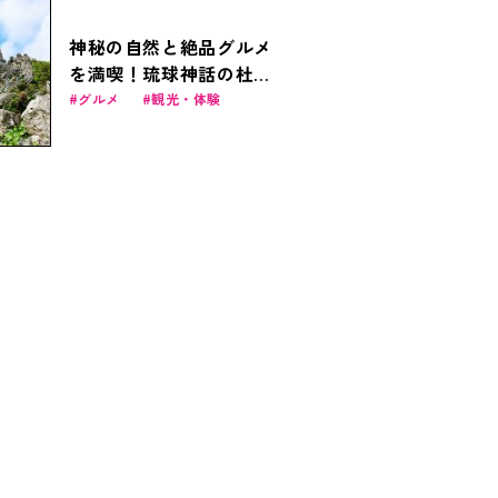
神秘の自然と絶品グルメ
を満喫！琉球神話の杜を
歩く「アスムイハイク
グルメ
観光・体験
ス」