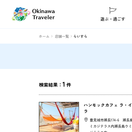
遊ぶ・過ごす
ホーム
店舗一覧
らいすら
1
検索結果：
件
ハンモックカフェ ラ・
ラ
豊見城市瀬長174-6 瀬長
ミカジテラス内瀬長島ウミ