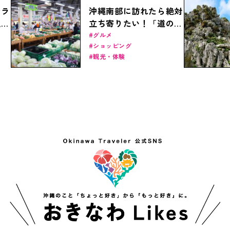
ンラ
沖縄南部に訪れたら絶対
える
立ち寄りたい！「道の駅
いとまん」が人気の理由
グルメ
ショッピング
とは？
観光・体験