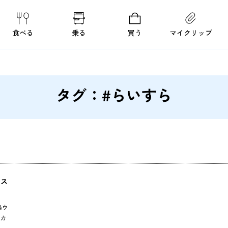
食べる
乗る
買う
マイクリップ
タグ：#らいすら
イス
島ウ
カ