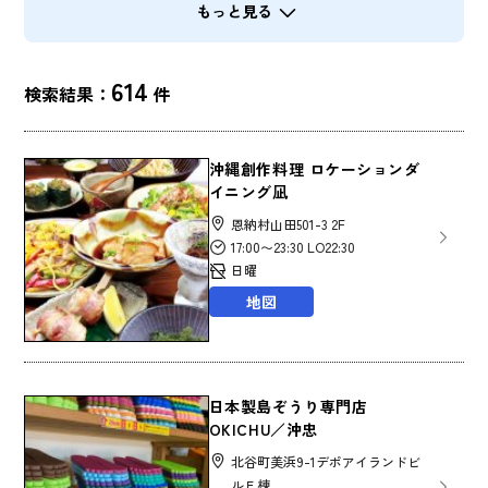
もっと見る
614
検索結果：
件
沖縄創作料理 ロケーションダ
イニング凪
恩納村山田501-3 2F
17:00〜23:30 LO22:30
日曜
地図
日本製島ぞうり専門店
OKICHU／沖忠
北谷町美浜9-1デポアイランドビ
ルＥ棟