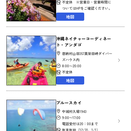
不定休 ※営業日・営業時間に
ついてはHPをご確認ください。
地図
沖縄ネイチャーコーディネー
ト・アンダゴ
恩納村山田357真栄田岬ダイバー
ズハウス内
8:00〜20:00
不定休
地図
ブルースカイ
中城村久場1943
9:00〜17:00
電話受付は20：00まで
年末年始（12/31、1/1）