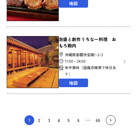
地図
泡盛と創作うちなー料理 お
もろ殿内
沖縄県那覇市安謝1-2-3
17:00～24:00
年中無休（設備点検等で休日あ
り）
地図
1
2
3
4
5
6
69