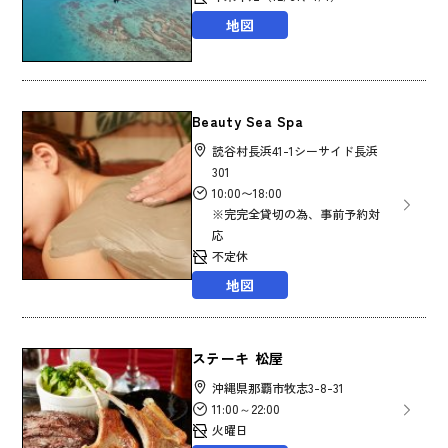
地図
Beauty Sea Spa
読谷村長浜41-1シーサイド長浜
301
10:00〜18:00
※完完全貸切の為、事前予約対
応
不定休
地図
ステーキ 松屋
沖縄県那覇市牧志3-8-31
11:00～22:00
火曜日