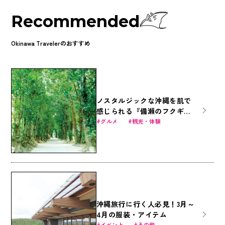
Recommended
Okinawa Travelerのおすすめ
ノスタルジックな沖縄を肌で
感じられる『備瀬のフクギ並
木の楽しみ方』
グルメ
観光・体験
沖縄旅行に行く人必見！3月～
4月の服装・アイテム
イベント
その他