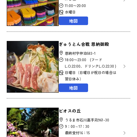
11:00〜20:00
水曜日
地図
ぎゅうとん合戦 恩納御殿
恩納村字仲泊583-1
18:00〜23:00 (フード
L.O.22:00、ドリンクL.O.22:30 )
日曜日（日曜日が祝日の場合は
翌日休み）
地図
ビオスの丘
うるま市石川嘉手苅961-30
9：00～17：30
最終受付16：15