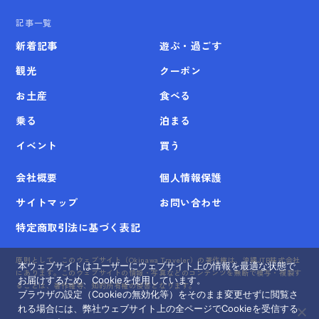
記事一覧
新着記事
遊ぶ・過ごす
観光
クーポン
お土産
食べる
乗る
泊まる
イベント
買う
会社概要
個人情報保護
サイトマップ
お問い合わせ
特定商取引法に基づく表記
原則として、このウェブサイト（Okinawa Traveler）の著作権は、沖縄JTB株式会社
本ウェブサイトはユーザーにウェブサイト上の情報を最適な状態で
にあります。このウェブサイトの情報・写真などのコンテンツを無断で模写・複製す
お届けするため、Cookieを使用しています。
ることは、著作権等、知的所有権の侵害となります。
ブラウザの設定（Cookieの無効化等）をそのまま変更せずに閲覧さ
れる場合には、弊社ウェブサイト上の全ページでCookieを受信する