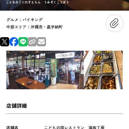
こどものくにれすとらん うみぞくこうぼう
グルメ：バイキング
中部エリア：沖縄市・嘉手納町
店舗詳細
店舗名
こどもの国レストラン 海族工房