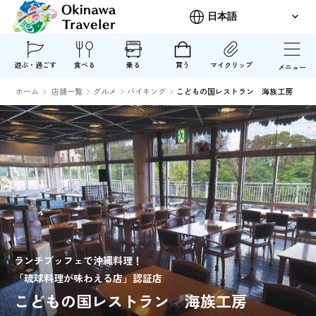
遊ぶ・過ごす
食べる
乗る
買う
マイクリップ
メニュー
ホーム
店舗一覧
グルメ
バイキング
こどもの国レストラン 海族工房
ランチブッフェで沖縄料理！
「琉球料理が味わえる店」認証店
こどもの国レストラン 海族工房