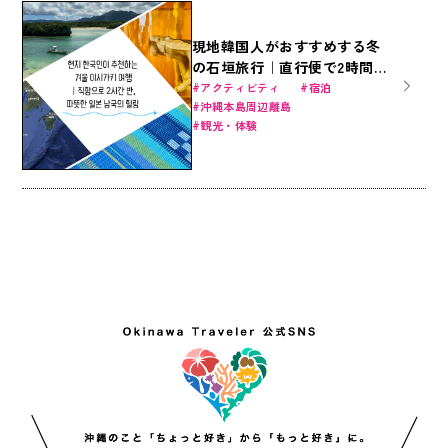
現地韓国人がおすすめする冬
の石垣旅行｜直行便で2時間
半、暖かい日本南国のヒーリ
アクティビティ
宿泊
沖縄本島周辺離島
ング
観光・体験