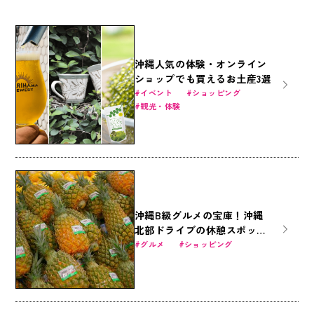
沖縄人気の体験・オンライン
ショップでも買えるお土産3選
イベント
ショッピング
観光・体験
沖縄B級グルメの宝庫！沖縄
北部ドライブの休憩スポット
「道の駅許田」の魅力に迫る
グルメ
ショッピング