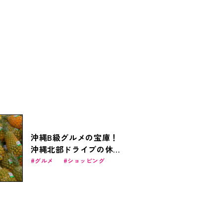
沖縄B級グルメの宝庫！
沖縄北部ドライブの休憩
スポット「道の駅許田」
グルメ
ショッピング
の魅力に迫る