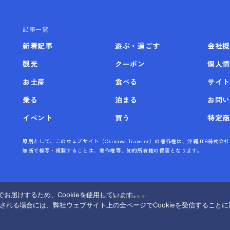
記事一覧
新着記事
遊ぶ・過ごす
会社概
観光
クーポン
個人情
お土産
食べる
サイト
乗る
泊まる
お問い
イベント
買う
特定商
原則として、このウェブサイト（Okinawa Traveler）の著作権は、沖縄JTB
無断で模写・複製することは、著作権等、知的所有権の侵害となります。
お届けするため、Cookieを使用しています。
©
2026 Okinawa Traveler
覧される場合には、弊社ウェブサイト上の全ページでCookieを受信すること