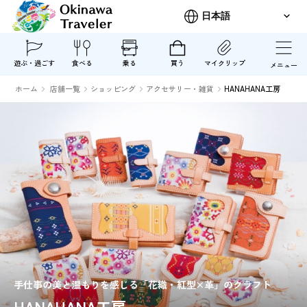
遊ぶ・過ごす
食べる
乗る
買う
マイクリップ
メニュー
ホーム
店舗一覧
ショッピング
アクセサリー・雑貨
HANAHANA工房
手仕事の美と温もりを感じる「花織・紅型×革」のクラフト
HANAHANA工房