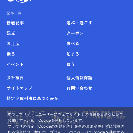
記事一覧
新着記事
遊ぶ・過ごす
観光
クーポン
お土産
食べる
乗る
泊まる
イベント
買う
会社概要
個人情報保護
サイトマップ
お問い合わせ
特定商取引法に基づく表記
原則として、このウェブサイト（Okinawa Traveler）の著作権は、沖縄JTB株式会社
本ウェブサイトはユーザーにウェブサイト上の情報を最適な状態で
にあります。このウェブサイトの情報・写真などのコンテンツを無断で模写・複製す
お届けするため、Cookieを使用しています。
ることは、著作権等、知的所有権の侵害となります。
ブラウザの設定（Cookieの無効化等）をそのまま変更せずに閲覧さ
れる場合には、弊社ウェブサイト上の全ページでCookieを受信する