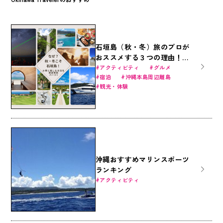
石垣島（秋・冬）旅のプロが
おススメする３つの理由！
（1/4）～厳選の観光施設
アクティビティ
グルメ
宿泊
沖縄本島周辺離島
編・体験アクティビティ編・
観光・体験
食事、お土産編を紹介～
沖縄おすすめマリンスポーツ
ランキング
アクティビティ