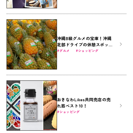
沖縄B級グルメの宝庫！沖縄
北部ドライブの休憩スポット
「道の駅許田」の魅力に迫る
グルメ
ショッピング
おきなわLikes共同売店の売
れ筋ベスト10！
ショッピング