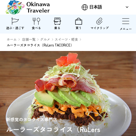
遊ぶ・過ごす
食べる
乗る
買う
マイクリップ
メニュー
ホーム
店舗一覧
グルメ
スイーツ・軽食
ルーラーズタコライス（RuLers TACORiCE）
新感覚のタコライス専門店
ルーラーズタコライス（RuLers