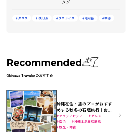
タグ
タコス
RULER
タコライス
塔可飯
中部
Recommended
Okinawa Travelerのおすすめ
沖縄在住・旅のプロがおすす
めする秋冬の石垣旅行｜おす
すめ宿泊施設（17選）とグル
アクティビティ
グルメ
宿泊
沖縄本島周辺離島
メまで総整理！
観光・体験