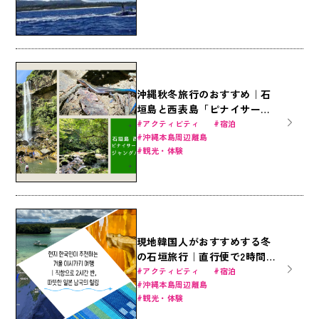
沖縄秋冬旅行のおすすめ｜石
垣島と西表島「ピナイサーラ
の滝」で大自然のジャングル
アクティビティ
宿泊
沖縄本島周辺離島
体験を！定番アクティビティ
観光・体験
とホテルで遊びつくそう！
（石垣島・竹富島）
現地韓国人がおすすめする冬
の石垣旅行｜直行便で2時間
半、暖かい日本南国のヒーリ
アクティビティ
宿泊
沖縄本島周辺離島
ング
観光・体験