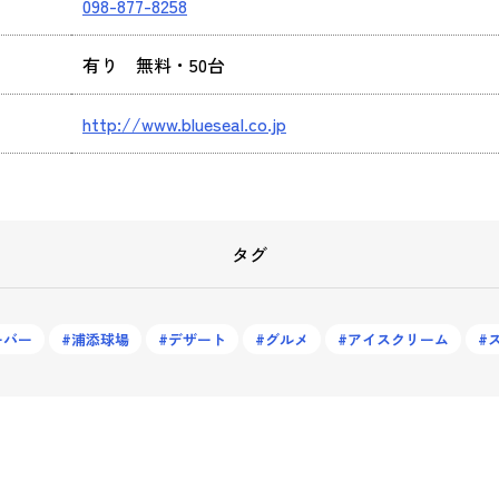
098-877-8258
有り 無料・50台
http://www.blueseal.co.jp
タグ
ーバー
浦添球場
デザート
グルメ
アイスクリーム