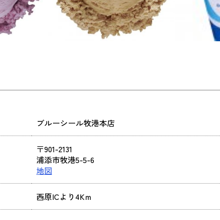
ブルーシール牧港本店
〒901-2131
浦添市牧港5-5-6
地図
西原ICより4Kｍ