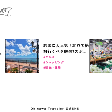
若者に大人気！北谷で絶
対行くべき厳選7スポッ
空
ト
グルメ
ショッピング
観光・体験