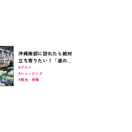
沖縄南部に訪れたら絶対
立ち寄りたい！「道の駅
いとまん」が人気の理由
グルメ
ショッピング
とは？
観光・体験