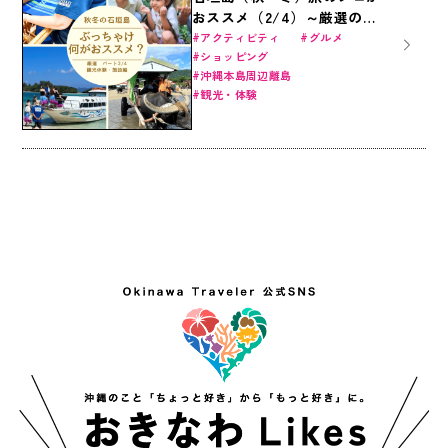
おススメ（2/4）～厳選の観
光体験・施設編～
アクティビティ
グルメ
ショッピング
沖縄本島周辺離島
観光・体験