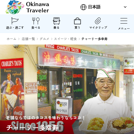
遊ぶ・過ごす
食べる
乗る
買う
マイクリップ
メニュー
ホーム
店舗一覧
グルメ
スイーツ・軽食
チャーリー多幸寿
老舗ならではのタコスを味わうならココ！
チャーリー多幸寿