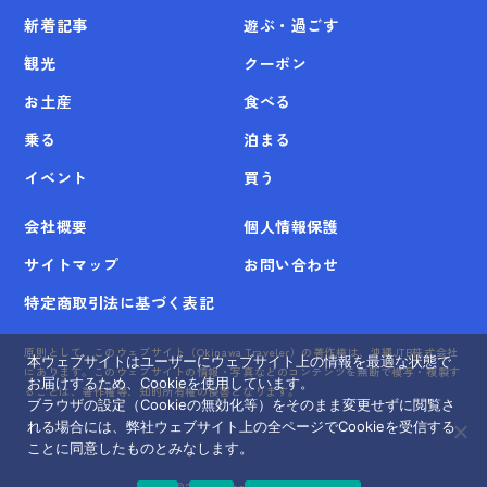
新着記事
遊ぶ・過ごす
観光
クーポン
お土産
食べる
乗る
泊まる
イベント
買う
会社概要
個人情報保護
サイトマップ
お問い合わせ
特定商取引法に基づく表記
原則として、このウェブサイト（Okinawa Traveler）の著作権は、沖縄JTB株式会社
本ウェブサイトはユーザーにウェブサイト上の情報を最適な状態で
にあります。このウェブサイトの情報・写真などのコンテンツを無断で模写・複製す
お届けするため、Cookieを使用しています。
ることは、著作権等、知的所有権の侵害となります。
ブラウザの設定（Cookieの無効化等）をそのまま変更せずに閲覧さ
れる場合には、弊社ウェブサイト上の全ページでCookieを受信する
ことに同意したものとみなします。
©
2026 Okinawa Traveler