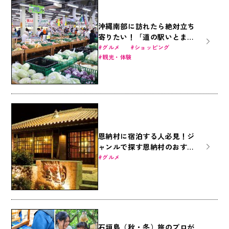
沖縄南部に訪れたら絶対立ち
寄りたい！「道の駅いとま
ん」が人気の理由とは？
グルメ
ショッピング
観光・体験
恩納村に宿泊する人必見！ジ
ャンルで探す恩納村のおすす
め居酒屋11選
グルメ
石垣島（秋・冬）旅のプロが