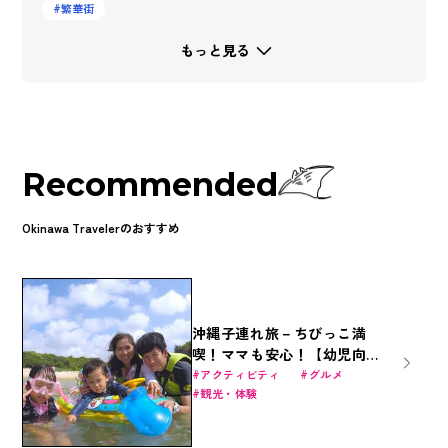
繁華街
もっと見る
Recommended
Okinawa Travelerのおすすめ
沖縄子連れ旅－ちびっこ満
喫！ママも安心！【幼児向け
2才～】
アクティビティ
グルメ
観光・体験