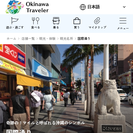
遊ぶ・過ごす
食べる
乗る
買う
マイクリップ
メニュー
ホーム
店舗一覧
観光・体験
観光名所
国際通り
奇跡の１マイルと呼ばれる沖縄のシンボル
国際通り