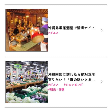
沖縄島唄居酒屋で満喫ナイト
グルメ
沖縄南部に訪れたら絶対立ち
寄りたい！「道の駅いとま
ん」が人気の理由とは？
グルメ
ショッピング
観光・体験