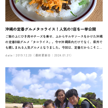
沖縄の定番グルメタコライス！人気の7店を一挙公開
ご飯の上にひき肉やチーズを乗せ、上からサルサソースをかけた沖縄
の定番B級グルメ「タコライス」。今や沖縄県内だけでなく、県外で
も親しまれる人気グルメとなりました。今回は、定番だからこそこだ
わりたいあなたのために人気店を南部、那覇、中部、北部のエリアご
date：2019.12.20（最終更新日：2024.01.31）
とに幅広くご紹介！ボリューム満点昔ながらのタコライスやふわとろ
卵が決め手の今どきおしゃれなタコライスまで盛りだくさん。あなた
のお気に入りを見つけてドライブや観光がてらにぜひ立ち寄ってみて
は？