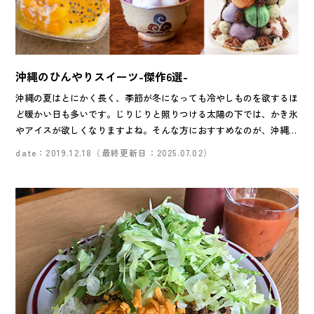
沖縄のひんやりスイーツ-傑作6選-
沖縄の夏はとにかく長く、季節が冬になっても冷やしものを欲するほ
ど暖かい日も多いです。じりじりと照りつける太陽の下では、かき氷
やアイスが欲しくなりますよね。そんな方におすすめなのが、沖縄な
らではの県産食材をふんだんに使用したひんやりスイーツ。ひとくち
date：2019.12.18（最終更新日：2025.07.02）
頬張るだけで、身体の芯からクールダウンできます。ドライブしなが
らお気に入りスイーツを探しにいきましょう。