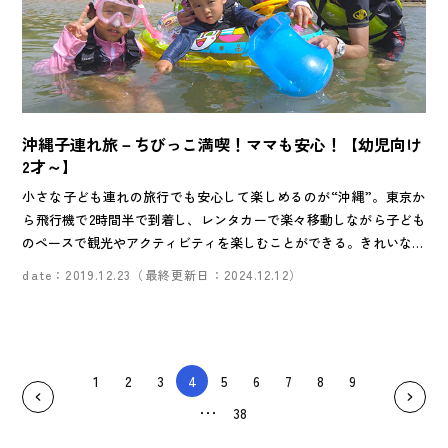
沖縄子連れ旅－ちびっこ満喫！ママも安心！【幼児向け
2才～】
小さな子ども連れの旅行でも安心して楽しめるのが“沖縄”。東京か
ら飛行機で2時間半で到着し、レンタカーで楽々移動しながら子ども
のペースで観光やアクティビティを楽しむことができる。きれいな海
の中をのぞいたり、何かを夢中でつくったり･･･。そんな時の子ども
date：2019.12.23（最終更新日：2024.12.12）
たちの目はいつもよりもっとキラキラしているはず。ママもパパもお
もわず笑顔に！いっぱい遊んで家族の思い出をたくさん作ろう！
1
2
3
4
5
6
7
8
9
38