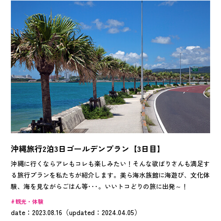
沖縄旅行2泊3日ゴールデンプラン【3日目】
沖縄に行くならアレもコレも楽しみたい！そんな欲ばりさんも満足す
る旅行プランを私たちが紹介します。美ら海水族館に海遊び、文化体
験、海を見ながらごはん等･･･。いいトコどりの旅に出発～！
観光・体験
date：2023.08.16（updated：2024.04.05）