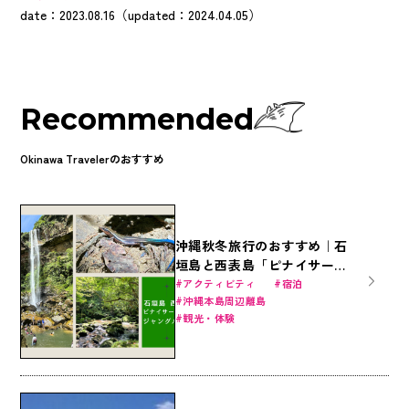
date：2023.08.16（updated：2024.04.05）
Recommended
Okinawa Travelerのおすすめ
沖縄秋冬旅行のおすすめ｜石
垣島と西表島「ピナイサーラ
の滝」で大自然のジャングル
アクティビティ
宿泊
沖縄本島周辺離島
体験を！定番アクティビティ
観光・体験
とホテルで遊びつくそう！
（石垣島・竹富島）