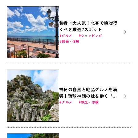
若者に大人気！北谷で絶対行
くべき厳選7スポット
グルメ
ショッピング
観光・体験
神秘の自然と絶品グルメを満
喫！琉球神話の杜を歩く「ア
スムイハイクス」
グルメ
観光・体験