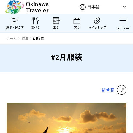
遊ぶ・過ごす
食べる
乗る
買う
マイクリップ
メニュー
ホーム
特集
2月服装
#2月服装
新着順