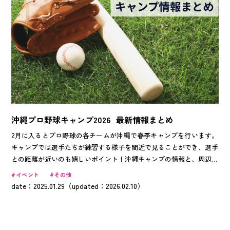
沖縄プロ野球キャンプ2026_最新情報まとめ
2月に入るとプロ野球の各チームが沖縄で春季キャンプを行います。
キャンプでは選手たちが練習する様子を間近で見ることができ、選手
との距離が近いのも嬉しいポイント！沖縄キャンプの情報と、周辺お
すすめスポットを紹介している県公式ページと連動しながら情報を発
イベント
その他
信していきます！春季キャンプ地巡り＆沖縄観光をぜひ満喫してくだ
date：2025.01.29（updated：2026.02.10）
さいね。