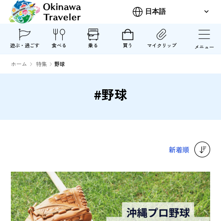
遊ぶ・過ごす
食べる
乗る
買う
マイクリップ
メニュー
ホーム
特集
野球
#野球
新着順