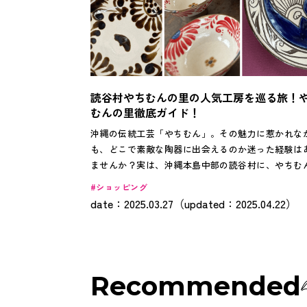
読谷村やちむんの里の人気工房を巡る旅！
むんの里徹底ガイド！
沖縄の伝統工芸「やちむん」。その魅力に惹かれな
も、どこで素敵な陶器に出会えるのか迷った経験は
ませんか？実は、沖縄本島中部の読谷村に、やちむ
聖地とも呼べる場所があるのです。18もの工房が集
ショッピング
「やちむんの里」は、まさに陶器愛好家の楽園。
date：2025.03.27（updated：2025.04.22）
は、この魅力的なスポットを隅々まで探索し、工房
の作品を徹底的にご紹介します。さあ、あなたもお
入りのやちむんを探す旅に出かけましょう！
Recommended