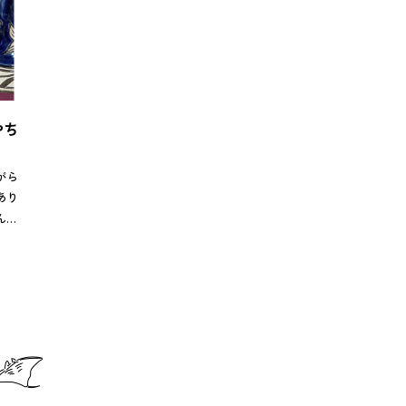
やち
がら
あり
んの
まる
今回
ごと
気に