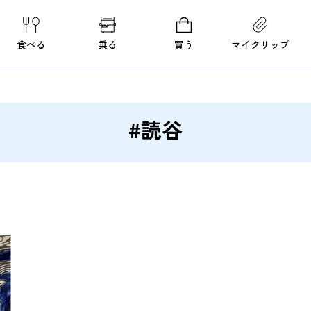
食べる
乗る
買う
マイクリップ
#読谷