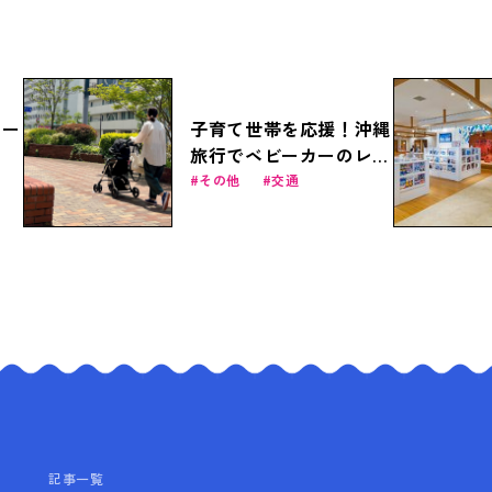
ワー
子育て世帯を応援！沖縄
旅行でベビーカーのレン
タルは「ベビカル」で。
その他
交通
記事一覧