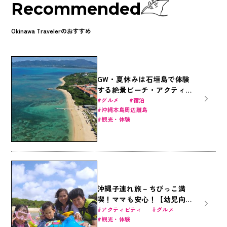
Recommended
Okinawa Travelerのおすすめ
GW・夏休みは石垣島で体験
する絶景ビーチ・アクティビ
ティ・おススメホテルの魅力
グルメ
宿泊
沖縄本島周辺離島
を大公開！
観光・体験
沖縄子連れ旅－ちびっこ満
喫！ママも安心！【幼児向け
2才～】
アクティビティ
グルメ
観光・体験