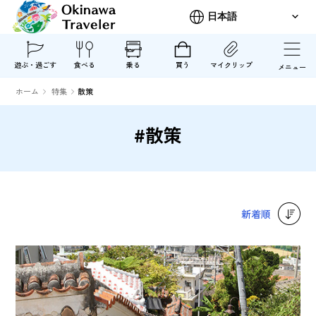
遊ぶ・過ごす
食べる
乗る
買う
マイクリップ
メニュー
ホーム
特集
散策
#散策
新着順