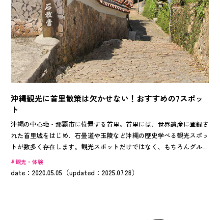
沖縄観光に首里散策は欠かせない！おすすめの7スポッ
ト
沖縄の中心地・那覇市に位置する首里。首里には、世界遺産に登録さ
れた首里城をはじめ、石畳道や玉陵など沖縄の歴史学べる観光スポッ
トが数多く存在します。観光スポットだけではなく、もちろんグルス
ポットも充実。沖縄ならではの白い泡のお茶を飲めるお店や琉球王国
観光・体験
の宮廷料理が味わえる料理店まで。首里に到着したら歩いて散策した
date：2020.05.05（updated：2025.07.28）
くなること間違いなし！首里のおすすめ7スポットを紹介します。