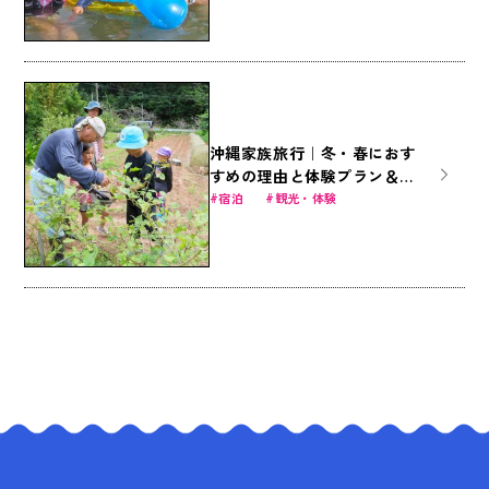
沖縄家族旅行｜冬・春におす
すめの理由と体験プラン＆お
得なファミリー商品
宿泊
観光・体験