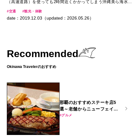
（高速道路）を使っても2時間近くかかってしまう沖縄美ら海水族
館。バス旅なら運転の疲れや道に迷う心配をせずに、会話や景色を目
交通
観光・体験
一杯楽しむことができます。また、ツアーバスと違い、帰りの時間を
date：2019.12.03（updated：2026.05.26）
気にしなくていいから滞在時間を自由に調整できるのも魅力のひと
つ。今回は、沖縄観光では絶対に外せない大人気スポット「沖縄美ら
海水族館」への移動をより楽しむべく、沖縄エアポートシャトルを体
験してきました！
Recommended
Okinawa Travelerのおすすめ
那覇のおすすめステーキ店5
選～老舗からニューフェイス
まで～
グルメ