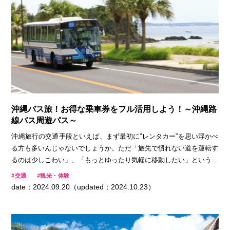
沖縄バス旅！お得な乗車券をフル活用しよう！～沖縄路
線バス周遊パス～
沖縄旅行の交通手段といえば、まず最初に”レンタカー”を思い浮かべ
る方も多いんじゃないでしょうか。ただ「旅先で慣れない道を運転す
るのは少しこわい」、「もっとゆったり気軽に移動したい」という声
もよく耳にします。 そこで今回は、車の運転が不慣れで不安な方
交通
観光・体験
や、のんびりと旅を楽しみたい方におすすめの「バス旅」をご紹介し
date：2024.09.20（updated：2024.10.23）
ます。気軽に！お得に！利用できる「沖縄路線バス周遊パス」1日乗
車券を使った沖縄旅を、Okinawa Traveler編集部スタッフが実際に体
験してきました。