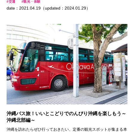
交通
観光・体験
出会いも忘れられない旅の思い出になるかも…？ 今回は、那覇から
date：2021.04.19（updated：2024.01.29）
南部のオススメスポットをぐるりと巡る「たっぷり満喫！おすすめ定
番スポットコース」と、那覇空港から車で15分のリゾート・ウミカ
ジテラスをゆったり巡る「ゆったり楽しむ！瀬長島ウミカジテラスコ
ース」の2つをご紹介します！
沖縄バス旅！いいとこどりでのんびり沖縄を楽しもう～
沖縄北部編～
沖縄を訪れたらぜひ行っておきたい、定番の観光スポットが集まる本