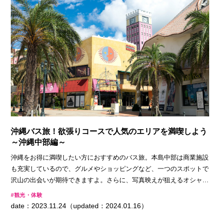
沖縄バス旅！欲張りコースで人気のエリアを満喫しよう
～沖縄中部編～
沖縄をお得に満喫したい方におすすめのバス旅。本島中部は商業施設
も充実しているので、グルメやショッピングなど、一つのスポットで
沢山の出会いが期待できますよ。さらに、写真映えが狙えるオシャレ
なエリアも満載！定番スポットからツウな楽しみ方まで、欲張りさん
観光・体験
のためのバスルートをご紹介します。
date：2023.11.24（updated：2024.01.16）