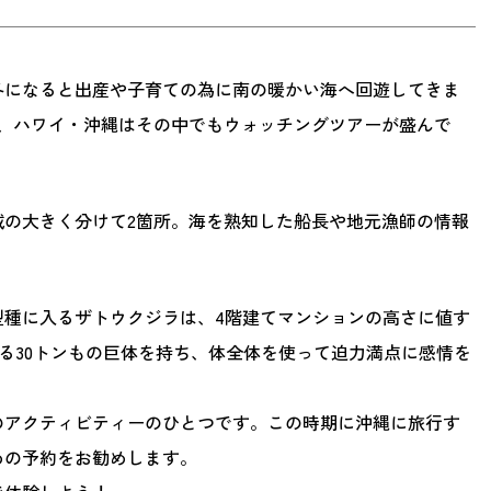
冬になると出産や子育ての為に南の暖かい海へ回遊してきま
で、ハワイ・沖縄はその中でもウォッチングツアーが盛んで
域の大きく分けて2箇所。海を熟知した船長や地元漁師の情報
型種に入るザトウクジラは、4階建てマンションの高さに値す
する30トンもの巨体を持ち、体全体を使って迫力満点に感情を
のアクティビティーのひとつです。この時期に沖縄に旅行す
めの予約をお勧めします。