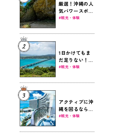
厳選！沖縄の人
気パワースポッ
ト6選
観光・体験
1日かけてもま
だ足りない！見
どころ満載の女
観光・体験
子旅ドライブ～
本島北部編～
アクティブに沖
縄を回るなら那
覇滞在が便利！
観光・体験
おすすめ那覇ホ
テル8選