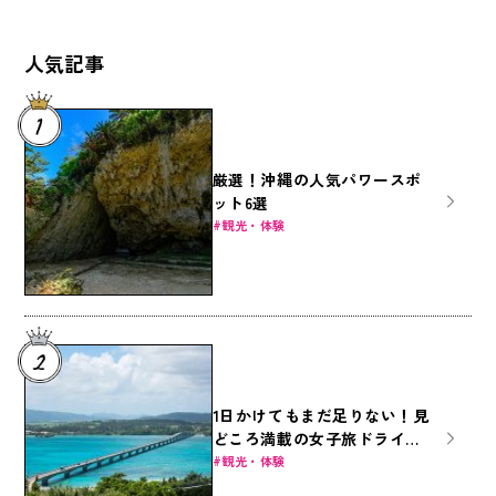
人気記事
厳選！沖縄の人気パワースポ
ット6選
観光・体験
1日かけてもまだ足りない！見
どころ満載の女子旅ドライブ
～本島北部編～
観光・体験