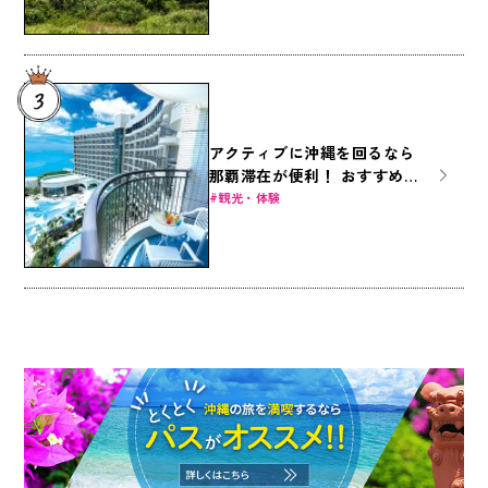
アクティブに沖縄を回るなら
那覇滞在が便利！ おすすめ那
覇ホテル8選
観光・体験