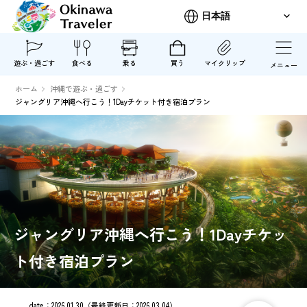
遊ぶ・過ごす
食べる
乗る
買う
マイクリップ
メニュー
ホーム
沖縄で遊ぶ・過ごす
ジャングリア沖縄へ行こう！1Dayチケット付き宿泊プラン
ジャングリア沖縄へ行こう！1Dayチケッ
ト付き宿泊プラン
date：
2026.01.30
（最終更新日：
2026.03.04
）