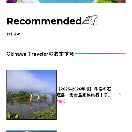
Recommended
おすすめ
Okinawa Travelerのおすすめ
【2025-2026年版】冬春の石
垣島・宮古島家族旅行！子連
れに嬉しいホテルとJTBプラ
宿泊
ン