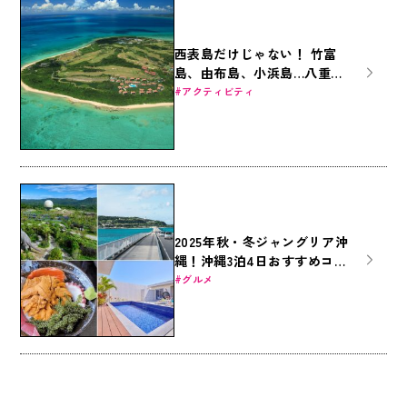
西表島だけじゃない！ 竹富
島、由布島、小浜島…八重山
の島々を巡る旅
アクティビティ
2025年秋・冬ジャングリア沖
縄！沖縄3泊4日おすすめコー
ス｜沖縄美ら海水族館・ジャ
グルメ
ングリア沖縄・国際通りを遊
びつくす旅