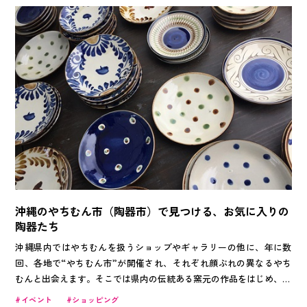
由は諸説ありますが、夏に生まれた花の芽が休眠から覚めるのに必要
な寒波が、沖縄本島北部(特に標高の高い山地)から南部へと降りてい
くためだと言われています。 今回は、そんな沖縄のとっておきの花
見スポットを紹介します！ 一足早く、春の気配を感じてみません
か？
沖縄のやちむん市（陶器市）で見つける、お気に入りの
陶器たち
沖縄県内ではやちむんを扱うショップやギャラリーの他に、年に数
回、各地で“やちむん市”が開催され、それぞれ顔ぶれの異なるやち
むんと出会えます。そこでは県内の伝統ある窯元の作品をはじめ、若
手作家の個性的な作品が一堂にあつまるとあって、活気に満ちたやち
イベント
ショッピング