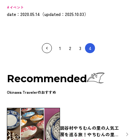
沖縄をゆっくり巡るのにもピッタリな時期ですよ。 このページで
イベント
は、11月の沖縄を堪能できるイベントを4つご紹介します。沖縄観光
date：2020.05.14（updated：2025.10.03）
の際のご参考に、お役立てください。
1
2
3
4
Recommended
Okinawa Travelerのおすすめ
読谷村やちむんの里の人気工
房を巡る旅！やちむんの里徹