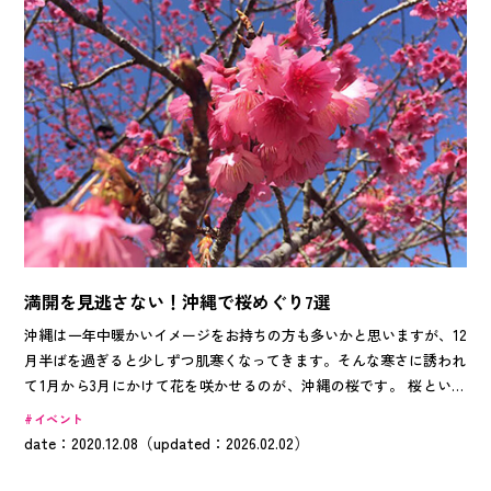
満開を見逃さない！沖縄で桜めぐり7選
沖縄は一年中暖かいイメージをお持ちの方も多いかと思いますが、12
月半ばを過ぎると少しずつ肌寒くなってきます。そんな寒さに誘われ
て1月から3月にかけて花を咲かせるのが、沖縄の桜です。 桜といえ
ば淡い白色の「ソメイヨシノ」が一般的ですが、沖縄の桜は濃いピン
イベント
ク色が特徴の「リュウキュウカンヒザクラ(琉球寒緋桜)」です。全国
date：2020.12.08（updated：2026.02.02）
で最も早く開花することで知られており、南から北へと北上する日本
列島の桜前線とは反対に、北から南へと南下する不思議な桜。その理