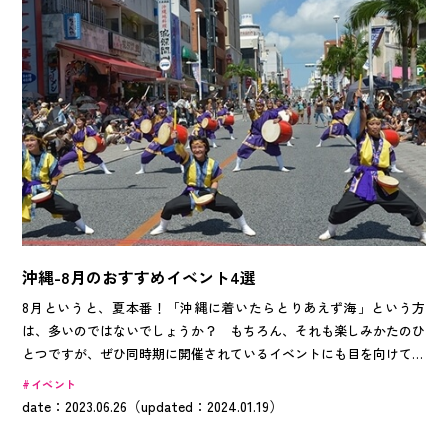
沖縄-8月のおすすめイベント4選
8月というと、夏本番！「沖縄に着いたらとりあえず海」という方
は、多いのではないでしょうか？ もちろん、それも楽しみかたのひ
とつですが、ぜひ同時期に開催されているイベントにも目を向けてみ
てください。地元民と賑やかな交流を楽しめたり、心熱くなる伝統芸
イベント
能を鑑賞できたり、きれいな星空を眺められたりと、沖縄ならではの
date：2023.06.26（updated：2024.01.19）
夏を体感できるイベントが盛りだくさんですよ！そこで今回は、沖縄
旅行の際におすすめのイベントを4つご紹介します。