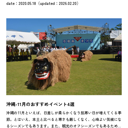
むん市が開催されています。 その中でも特に人気の高いやちむん市
date：2020.05.18（updated：2026.02.20）
（陶器市）を紹介。沖縄ドライブの途中、寄り道感覚でのぞいてみま
せんか。
沖縄-11月のおすすめイベント4選
沖縄の11月といえば、日差しが柔らかくなり肌寒い日が増えてくる季
節。とはいえ、本土と比べると寒さも厳しくなく、心地よい気候にな
るシーズンでもあります。また、観光のオフシーズンでもあるため、