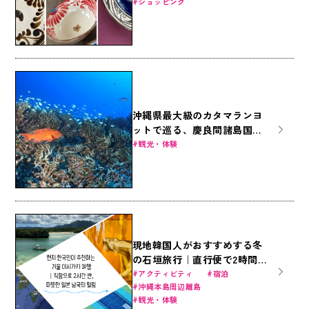
底ガイド！
ショッピング
沖縄県最大級のカタマランヨ
ットで巡る、慶良間諸島国立
公園の美しき海底世界への旅
観光・体験
現地韓国人がおすすめする冬
の石垣旅行｜直行便で2時間
半、暖かい日本南国のヒーリ
アクティビティ
宿泊
沖縄本島周辺離島
ング
観光・体験