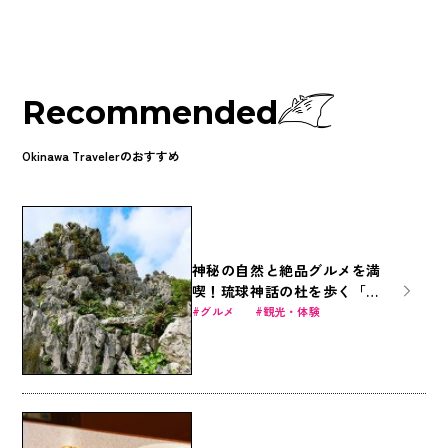
Recommended
Okinawa Travelerのおすすめ
神秘の自然と絶品グルメを満
喫！琉球神話の杜を歩く「ア
スムイハイクス」
グルメ
観光・体験