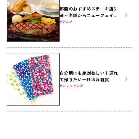
那覇のおすすめステーキ店5
選～老舗からニューフェイス
まで～
グルメ
自分用にも絶対欲しい！連れ
て帰りたい一目ぼれ雑貨
ショッピング