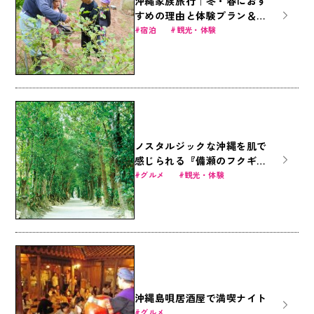
沖縄家族旅行｜冬・春におす
すめの理由と体験プラン＆お
得なファミリー商品
宿泊
観光・体験
ノスタルジックな沖縄を肌で
感じられる『備瀬のフクギ並
木の楽しみ方』
グルメ
観光・体験
沖縄島唄居酒屋で満喫ナイト
グルメ