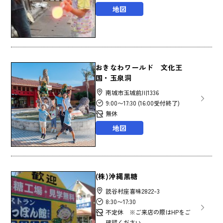
地図
おきなわワールド 文化王
国・玉泉洞
南城市玉城前川1336
9:00〜17:30 (16:00受付終了)
無休
地図
(株)沖縄黒糖
読谷村座喜味2822-3
8:30〜17:30
不定休 ※ご来店の際はHPをご
確認ください。