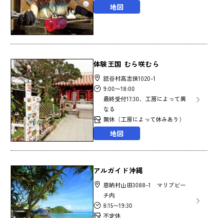
地図
体験王国 むら咲むら
読谷村高志保1020-1
9:00〜18:00
最終受付17:30、工房によって異
なる
無休（工房によって休みあり）
地図
アルガイド沖縄
恩納村山田3088-1 マリブビー
チ内
8:15〜19:30
不定休