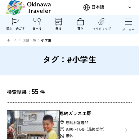
遊ぶ・過ごす
食べる
乗る
買う
マイクリップ
メニュー
ホーム
店舗一覧
小学生
タグ：#小学生
55
検索結果：
件
恩納ガラス工房
恩納村冨着85
8:00〜17:45（最終受付）
無休