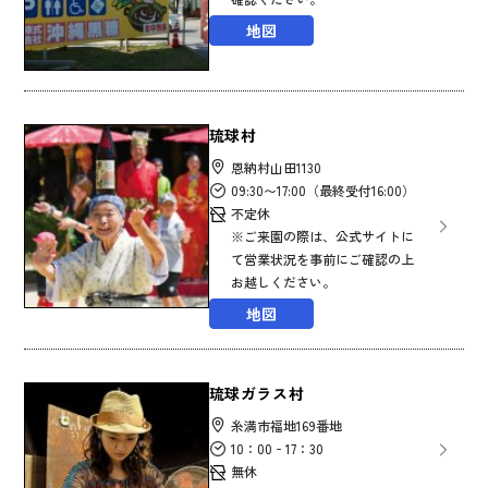
地図
琉球村
恩納村山田1130
09:30〜17:00⁡⁡⁡⁡⁡⁡⁡⁡⁡⁡⁡⁡⁡⁡⁡⁡⁡⁡⁡⁡⁡⁡⁡⁡⁡⁡⁡⁡⁡⁡⁡⁡⁡⁡⁡⁡⁡⁡⁡⁡⁡⁡⁡⁡⁡⁡⁡⁡⁡⁡⁡⁡⁡⁡⁡⁡⁡⁡⁡⁡⁡⁡⁡⁡⁡⁡⁡⁡⁡⁡⁡⁡⁡⁡⁡⁡（最終受付16:00）⁡⁡⁡⁡⁡⁡⁡⁡⁡⁡⁡⁡⁡⁡⁡⁡⁡⁡⁡⁡⁡⁡⁡⁡⁡⁡⁡⁡⁡⁡⁡⁡⁡⁡⁡⁡⁡⁡⁡⁡⁡⁡⁡⁡⁡⁡⁡⁡⁡⁡⁡⁡⁡⁡⁡⁡⁡⁡⁡⁡⁡⁡⁡⁡⁡⁡⁡⁡⁡⁡⁡⁡⁡⁡⁡⁡⁡⁡⁡⁡⁡⁡⁡⁡⁡⁡⁡⁡⁡⁡⁡⁡⁡⁡⁡⁡⁡⁡⁡⁡⁡⁡⁡⁡⁡⁡⁡⁡⁡⁡⁡⁡⁡⁡⁡⁡⁡⁡⁡⁡⁡⁡⁡⁡⁡⁡⁡⁡⁡⁡⁡⁡⁡⁡⁡⁡⁡⁡⁡⁡⁡⁡⁡⁡⁡⁡⁡⁡⁡⁡⁡⁡⁡⁡⁡⁡⁡⁡⁡⁡⁡⁡⁡⁡⁡⁡⁡⁡⁡⁡⁡⁡⁡⁡⁡⁡⁡⁡⁡⁡⁡⁡⁡⁡⁡⁡⁡⁡⁡⁡⁡⁡⁡⁡⁡⁡⁡⁡⁡⁡⁡⁡⁡⁡⁡⁡⁡⁡⁡⁡⁡⁡⁡⁡⁡⁡⁡⁡⁡⁡⁡⁡⁡⁡⁡⁡⁡⁡⁡⁡⁡⁡⁡⁡⁡⁡⁡⁡⁡⁡⁡⁡⁡⁡⁡⁡⁡⁡⁡⁡⁡⁡⁡⁡⁡⁡⁡⁡⁡⁡⁡⁡⁡⁡⁡⁡⁡⁡⁡⁡⁡⁡⁡⁡⁡⁡⁡⁡⁡⁡⁡⁡⁡⁡⁡⁡⁡⁡⁡⁡⁡⁡⁡⁡⁡⁡⁡⁡⁡⁡⁡⁡⁡⁡⁡⁡⁡⁡⁡⁡⁡⁡⁡⁡⁡⁡⁡⁡⁡⁡⁡⁡⁡⁡⁡⁡⁡⁡⁡⁡⁡⁡⁡⁡⁡⁡⁡⁡⁡⁡⁡⁡⁡⁡⁡⁡⁡⁡⁡⁡⁡⁡
不定休
※ご来園の際は、公式サイトに
て営業状況を事前にご確認の上
お越しください。
地図
琉球ガラス村
糸満市福地169番地
10：00‐17：30
無休