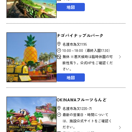
地図
ナゴパイナップルパーク
名護市為又1195
10:00～18:00（最終入園17:30）
無休 ※悪天候時は臨時休園の可
能性有り。公式HPをご確認くだ
さい。
地図
OKINAWAフルーツらんど
名護市為又1220-71
最新の営業日・時間について
は、施設公式サイトをご確認く
ださい。