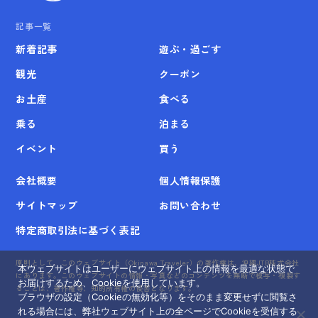
記事一覧
新着記事
遊ぶ・過ごす
観光
クーポン
お土産
食べる
乗る
泊まる
イベント
買う
会社概要
個人情報保護
サイトマップ
お問い合わせ
特定商取引法に基づく表記
原則として、このウェブサイト（Okinawa Traveler）の著作権は、沖縄JTB株式会社
本ウェブサイトはユーザーにウェブサイト上の情報を最適な状態で
にあります。このウェブサイトの情報・写真などのコンテンツを無断で模写・複製す
お届けするため、Cookieを使用しています。
ることは、著作権等、知的所有権の侵害となります。
ブラウザの設定（Cookieの無効化等）をそのまま変更せずに閲覧さ
れる場合には、弊社ウェブサイト上の全ページでCookieを受信する