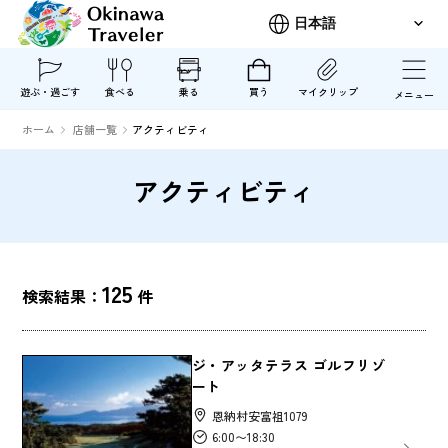
遊ぶ・過ごす
食べる
乗る
買う
マイクリップ
メニュー
ホーム
店舗一覧
アクティビティ
アクティビティ
125
検索結果：
件
ジ・アッタテラス ゴルフリゾ
ート
恩納村安富祖1079
6:00〜18:30