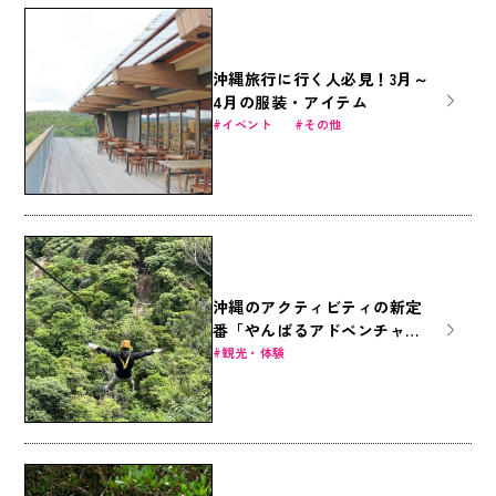
沖縄旅行に行く人必見！3月～
4月の服装・アイテム
イベント
その他
沖縄のアクティビティの新定
番「やんばるアドベンチャー
フィールド」でジップライン
観光・体験
を楽しもう！