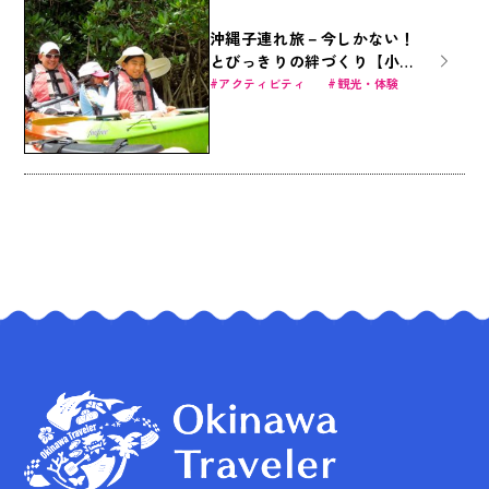
沖縄子連れ旅－今しかない！
とびっきりの絆づくり【小学
生向け6才～】
アクティビティ
観光・体験