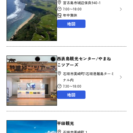
宮古島市城辺保良940-1
7:00〜18:00
年中無休
地図
西表島観光センター/やまね
こツアーズ
石垣市美崎町1石垣港離島ターミ
ナル内
7:30〜18:00
地図
平田観光
石垣市美崎町１