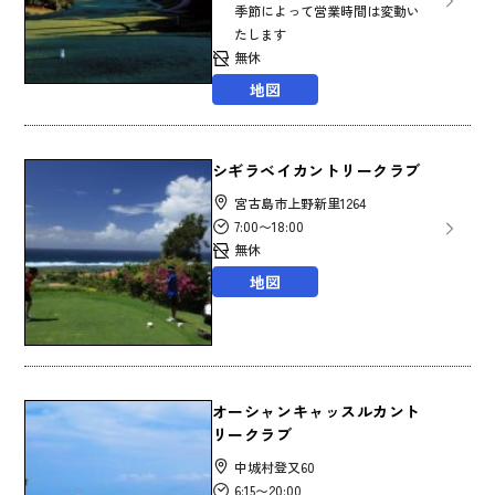
季節によって営業時間は変動い
たします
無休
地図
シギラベイカントリークラブ
宮古島市上野新里1264
7:00〜18:00
無休
地図
オーシャンキャッスルカント
リークラブ
中城村登又60
6:15〜20:00