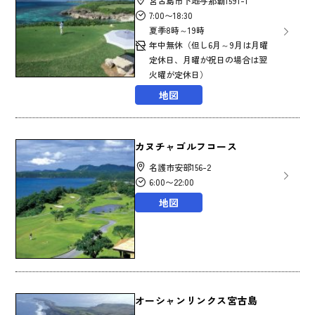
宮古島市下地与那覇1591-1
7:00〜18:30
夏季8時～19時
年中無休（但し6月～9月は月曜
定休日、月曜が祝日の場合は翌
火曜が定休日）
地図
カヌチャゴルフコース
名護市安部156-2
6:00〜22:00
地図
オーシャンリンクス宮古島