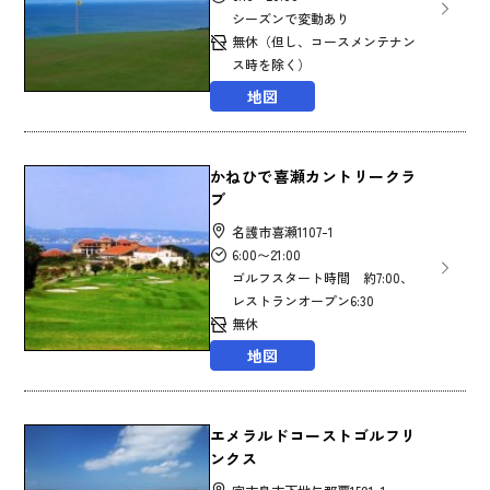
シーズンで変動あり
無休（但し、コースメンテナン
ス時を除く）
地図
かねひで喜瀬カントリークラ
ブ
名護市喜瀬1107-1
6:00〜21:00
ゴルフスタート時間 約7:00、
レストランオープン6:30
無休
地図
エメラルドコーストゴルフリ
ンクス