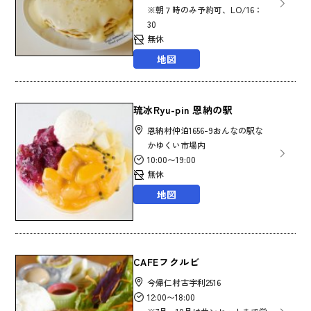
※朝７時のみ予約可、LO/16：
30
無休
地図
琉冰Ryu-pin 恩納の駅
恩納村仲泊1656-9おんなの駅な
かゆくい市場内
10:00〜19:00
無休
地図
CAFEフクルビ
今帰仁村古宇利2516
12:00〜18:00