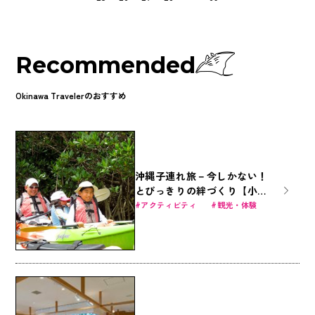
Recommended
Okinawa Travelerのおすすめ
沖縄子連れ旅－今しかない！
とびっきりの絆づくり【小学
生向け6才～】
アクティビティ
観光・体験