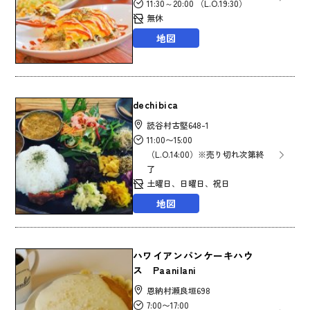
11:30～20:00 （L.O.19:30）
無休
地図
dechibica
読谷村古堅648-1
11:00〜15:00
（L.O.14:00）※売り切れ次第終
了
土曜日、日曜日、祝日
地図
ハワイアンパンケーキハウ
ス Paanilani
恩納村瀬良垣698
7:00〜17:00