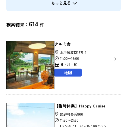
もっと見る
614
検索結果：
件
クルミ舎
北中城渡口1871-1
11:00〜16:00
日・月・祝
地図
【臨時休業】Happy Cruise
読谷村長浜800
11:30〜21:30
[ランチ] 11：30～15：00 *ラン