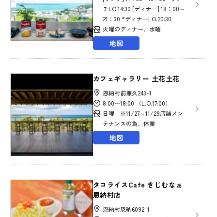
チLO.14:30 [ディナー] 18：00～
21：30 *ディナーLO.20:30
火曜のディナー、水曜
地図
カフェギャラリー 土花土花
恩納村前兼久243-1
8:00〜18:00 （L.O.17:00）
日曜 ※11/27～11/29店舗メン
テナンスの為、休業
地図
タコライスCafe きじむなぁ
恩納村店
恩納村恩納6092-1