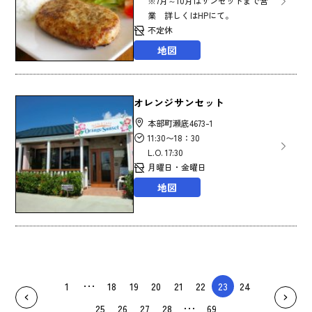
※7月～10月はサンセットまで営
業 詳しくはHPにて。
不定休
地図
オレンジサンセット
本部町瀬底4673-1
11:30〜18：30
L.O. 17:30
月曜日・金曜日
地図
1
18
19
20
21
22
23
24
25
26
27
28
69