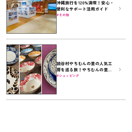
沖縄旅行を120%満喫！安心・
便利なサポート活用ガイド
その他
読谷村やちむんの里の人気工
房を巡る旅！やちむんの里徹
底ガイド！
ショッピング