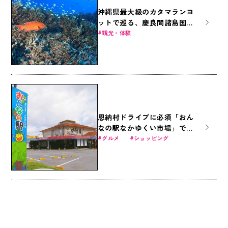
沖縄県最大級のカタマランヨ
ットで巡る、慶良間諸島国立
公園の美しき海底世界への旅
観光・体験
恩納村ドライブに必須「おん
なの駅なかゆくい市場」で沖
縄グルメを食べつくす！
グルメ
ショッピング