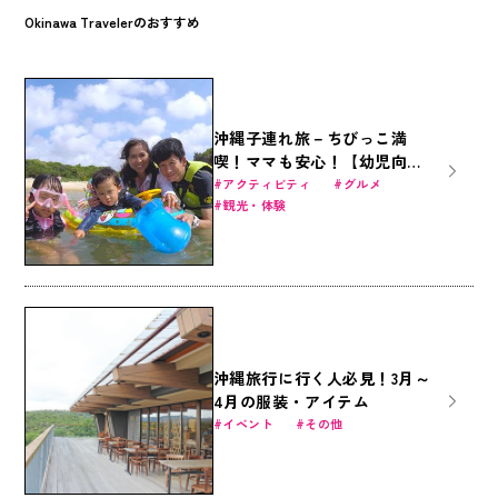
Okinawa Travelerのおすすめ
沖縄子連れ旅－ちびっこ満
喫！ママも安心！【幼児向け
2才～】
アクティビティ
グルメ
観光・体験
沖縄旅行に行く人必見！3月～
4月の服装・アイテム
イベント
その他