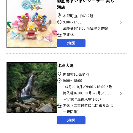
瀬底島まいまいシーサー 美ら
海店
本部町山川969 2階
9:00〜17:00
最終受付16:00 ※色塗り体験
不定休
地図
比地大滝
国頭村比地781-1
9:00〜18:00
（4月～10月／9:00～18:00 *最
終入場16:00、11月～3月／9:00
～17:30 *最終入場15:00）
無休（悪天候時には閉鎖または
一時閉鎖）
地図