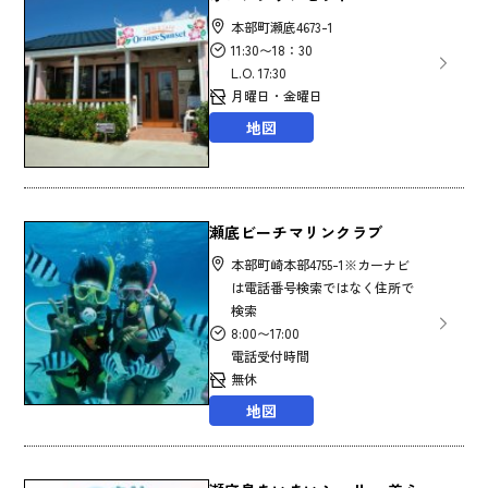
本部町瀬底4673-1
11:30〜18：30
L.O. 17:30
月曜日・金曜日
地図
瀬底ビーチマリンクラブ
本部町崎本部4755-1※カーナビ
は電話番号検索ではなく住所で
検索
8:00〜17:00
電話受付時間
無休
地図