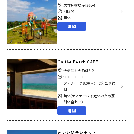
大宜味村塩屋1306-5
24時間
無休
地図
On the Beach CAFE
今帰仁村今泊612-2
11:00〜18:00
ディナー（18:00～）は完全予約
制
無休(ディナーは不定休のため要
問い合わせ）
地図
オレンジサンセット