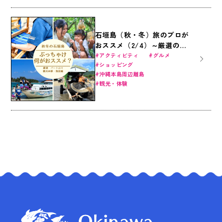
石垣島（秋・冬）旅のプロが
おススメ（2/4）～厳選の観
光体験・施設編～
アクティビティ
グルメ
ショッピング
沖縄本島周辺離島
観光・体験