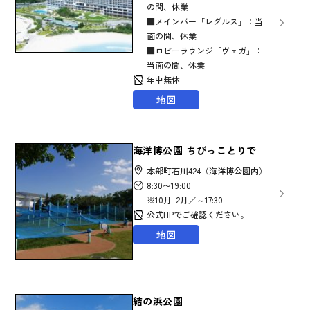
の間、休業
■メインバー「レグルス」：当
面の間、休業
■ロビーラウンジ「ヴェガ」：
当面の間、休業
年中無休
地図
海洋博公園 ちびっことりで
本部町石川424（海洋博公園内）
8:30〜19:00
※10月-2月／～17:30
公式HPでご確認ください。
地図
結の浜公園