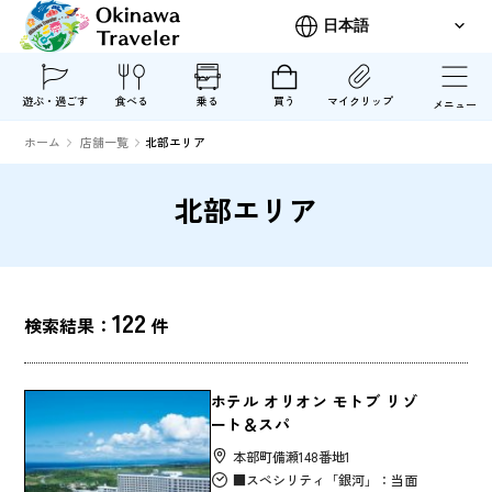
遊ぶ・過ごす
食べる
乗る
買う
マイクリップ
メニュー
ホーム
店舗一覧
北部エリア
北部エリア
122
検索結果：
件
ホテル オリオン モトブ リゾ
ート＆スパ
本部町備瀬148番地1
■スペシリティ「銀河」：当面