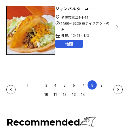
ジャンバルターコー
名護市東江4-1-14
14:00〜20:30 ※テイクアウトの
み
日曜、12/29～1/3
地図
1
3
4
5
6
7
8
9
10
11
12
13
14
Recommended